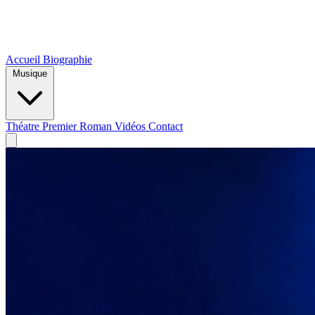
Accueil
Biographie
Musique
Théatre
Premier Roman
Vidéos
Contact